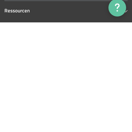
Ressourcen
4.3
Customers rate us 4.3/5 based on 462 reviews.
© 2026 Hombli, Alle Rechte vorbehalten.
Powered by Shopify