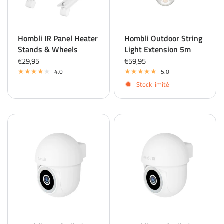
Hombli IR Panel Heater
Hombli Outdoor String
Stands & Wheels
Light Extension 5m
€29,95
€59,95
4.0
5.0
Stock limité