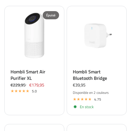
Épuisé
Hombli Smart Air
Hombli Smart
Purifier XL
Bluetooth Bridge
€229,95
€179,95
€39,95
5.0
Disponible en 2 couleurs
White
Black
4.75
En stock