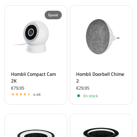
Épuisé
Hombli Compact Cam
Hombli Doorbell Chime
2K
2
€79,95
€29,95
4.46
En stock