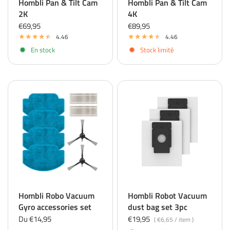
Hombli Pan & Tilt Cam
Hombli Pan & Tilt Cam
2K
4K
€69,95
€89,95
4.46
4.46
En stock
Stock limité
Hombli Robo Vacuum
Hombli Robot Vacuum
Gyro accessories set
dust bag set 3pc
Du €14,95
€19,95
€6,65
/
item