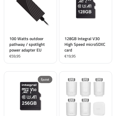
100 Watts outdoor
128GB Integral V30
pathway / spotlight
High Speed microSDXC
power adapter EU
card
€59,95
€19,95
Épuisé