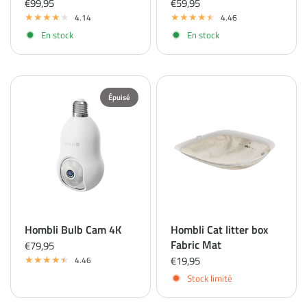
€99,95
€59,95
4.14
4.46
En stock
En stock
Épuisé
Hombli Bulb Cam 4K
Hombli Cat litter box
Fabric Mat
€79,95
€19,95
4.46
Stock limité