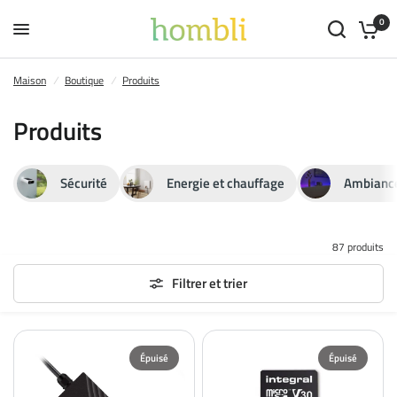
0
Maison
/
Boutique
/
Produits
Produits
Sécurité
Energie et chauffage
Ambianc
87 produits
Filtrer et trier
Épuisé
Épuisé