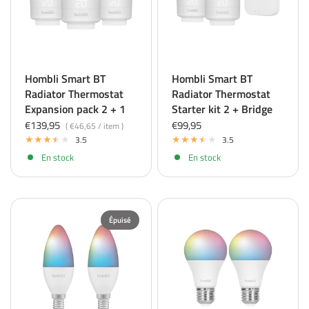
Hombli Smart BT
Hombli Smart BT
Radiator Thermostat
Radiator Thermostat
Expansion pack 2 + 1
Starter kit 2 + Bridge
€139,95
€99,95
€46,65
/
item
3.5
3.5
En stock
En stock
Épuisé