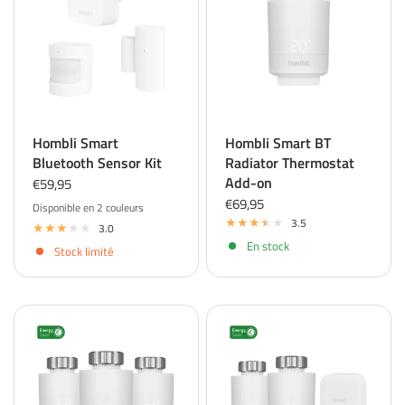
Hombli Smart
Hombli Smart BT
Bluetooth Sensor Kit
Radiator Thermostat
Add-on
€59,95
€69,95
Disponible en 2 couleurs
White
Black
3.5
3.0
En stock
Stock limité