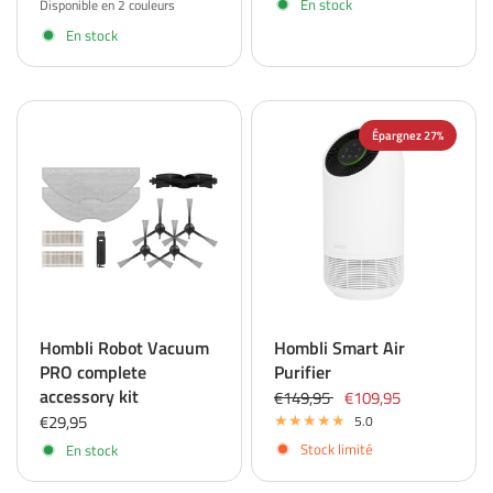
En stock
Disponible en 2 couleurs
A (4x side brush | 2x cloth mop | 5x HEPA filter)
B (2x side brush | 4x cloth mop | 2x HEPA filter)
En stock
Épargnez 27%
Hombli Robot Vacuum
Hombli Smart Air
PRO complete
Purifier
accessory kit
€149,95
€109,95
€29,95
5.0
Stock limité
En stock